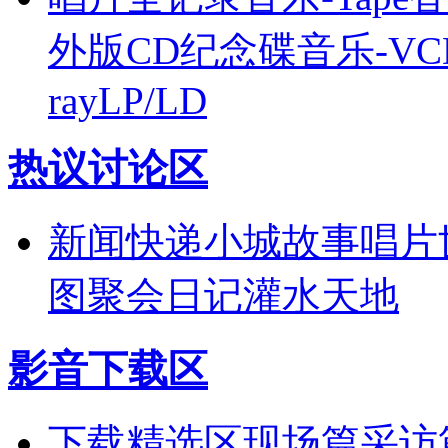
外版CD
纪念碟
音乐-VC
ray
LP/LD
热议讨论区
新闻快递
小城故事
唱片
图
聚会日记
灌水天地
影音下载区
下载精选区
现场篇
采访