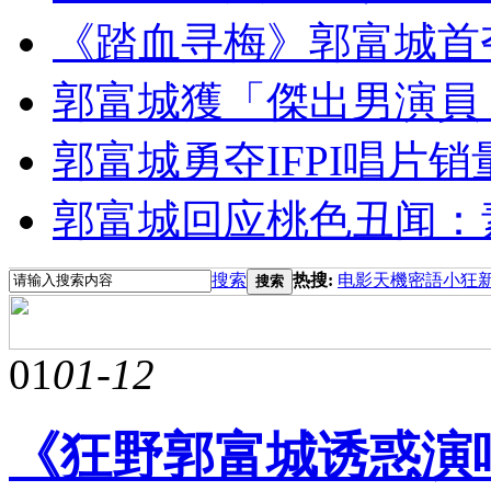
《踏血寻梅》郭富城首
郭富城獲「傑出男演員
郭富城勇夺IFPI唱片
郭富城回应桃色丑闻：
搜索
热搜:
电影
天機密語
小狂
搜索
01
01-12
《狂野郭富城诱惑演唱