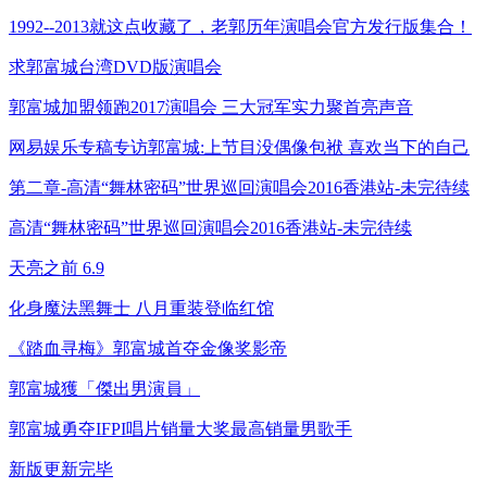
1992--2013就这点收藏了，老郭历年演唱会官方发行版集合！
求郭富城台湾DVD版演唱会
郭富城加盟领跑2017演唱会 三大冠军实力聚首亮声音
网易娱乐专稿专访郭富城:上节目没偶像包袱 喜欢当下的自己
第二章-高清“舞林密码”世界巡回演唱会2016香港站-未完待续
高清“舞林密码”世界巡回演唱会2016香港站-未完待续
天亮之前 6.9
化身魔法黑舞士 八月重装登临红馆
《踏血寻梅》郭富城首夺金像奖影帝
郭富城獲「傑出男演員」
郭富城勇夺IFPI唱片销量大奖最高销量男歌手
新版更新完毕