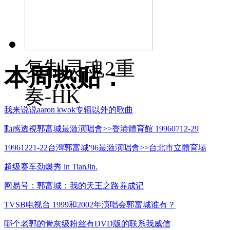
复制灵魂2重
本周热贴：
奏-HK
我来说说aaron kwok专辑以外的歌曲
動感透視郭富城最激演唱會>>香港體育館 19960712-29
19961221-22台灣郭富城'96最激演唱會>>台北市立體育場
超级赛车劲爆秀 in TianJin.
网易号：郭富城：我的天王之路养成记
TVSB电视台 1999和2002年演唱会郭富城谁有？
哪个老郭的骨灰级粉丝有DVD版的联系我威信