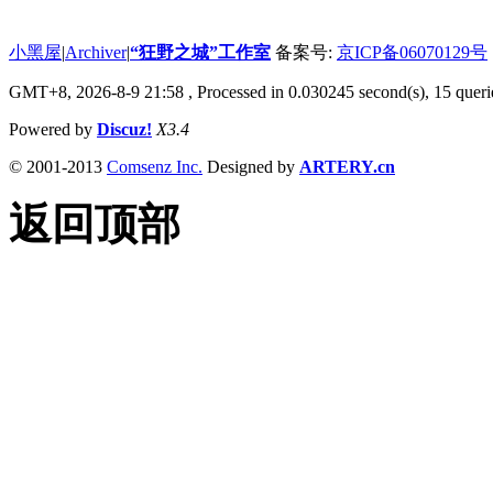
小黑屋
|
Archiver
|
“狂野之城”工作室
备案号:
京ICP备06070129号
GMT+8, 2026-8-9 21:58
, Processed in 0.030245 second(s), 15 querie
Powered by
Discuz!
X3.4
© 2001-2013
Comsenz Inc.
Designed by
ARTERY.cn
返回顶部