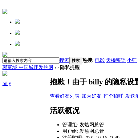
搜索
热搜:
电影
天機密語
小狂
搜索
郭富城-中国城迷发热网
›
›
隐私提醒
抱歉！由于 billy 的隐
billy
查看好友列表
|
加为好友
|
打个招呼
|
发送
活跃概况
管理组:
发热网总管
用户组:
发热网总管
注册时间: 2001-10-16 22:49