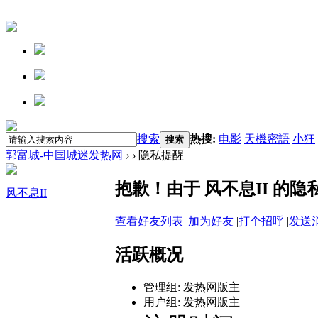
搜索
热搜:
电影
天機密語
小狂
搜索
郭富城-中国城迷发热网
›
›
隐私提醒
抱歉！由于 风不息II 的
风不息II
查看好友列表
|
加为好友
|
打个招呼
|
发送
活跃概况
管理组:
发热网版主
用户组:
发热网版主