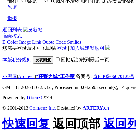
谁有DVD版的！ VCD版的 不清晰 哪个有的 加我微信价格
回复
举报
返回列表
高级模式
B
Color
Image
Link
Quote
Code
Smilies
您需要登录后才可以回帖
登录
|
加入城迷发热网
本版积分规则
回帖后跳转到最后一页
发表回复
小黑屋
|
Archiver
|
“狂野之城”工作室
备案号:
京ICP备06070129号
GMT+8, 2026-8-6 23:32
, Processed in 0.042593 second(s), 14 querie
Powered by
Discuz!
X3.4
© 2001-2013
Comsenz Inc.
Designed by
ARTERY.cn
快速回复
返回顶部
返回