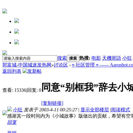
搜索
热搜:
电影
天機密語
小狂
搜索
郭富城-中国城迷发热网
»
讨论区
›
≡ 社区管理 ≡ ------ Aaronhot.c
返回列表
同意“别框我”辞去小
查看:
15336
|
回复:
0
[复制链接]
小狂
发表于 2003-4-11 00:25:27
|
显示全部楼层
|
阅读模式
感谢其一段时间内为《小城故事》版做出的贡献，希望有空常
回复