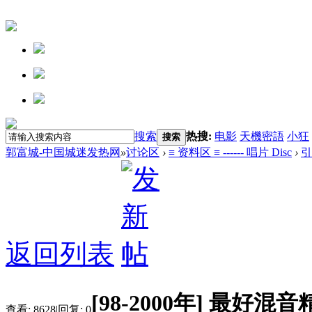
搜索
热搜:
电影
天機密語
小狂
搜索
郭富城-中国城迷发热网
»
讨论区
›
≡ 资料区 ≡ ------ 唱片 Disc
›
引
返回列表
[98-2000年]
最好混音精
查看:
8628
|
回复:
0