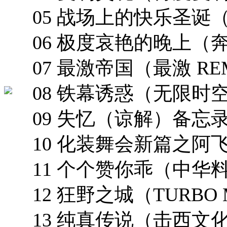
05 战场上的快乐圣诞（C
06 极度哀艳的晚上（
07 最激帝国（最激 RE
08 铁幕诱惑（无限时
09 失忆（谅解）备忘
10 化装舞会新篇之阿
11 个个赞你乖（中华
12 狂野之城（TURBO 
13 纯真传说（击西文