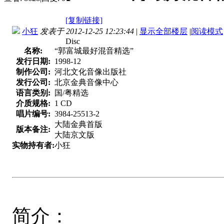
[复制链接]
小狂
发表于 2012-12-25 12:23:44
|
显示全部楼层
|
阅读模式
Disc
名称:
“郭富城最好混音精选”
发行日期:
1998-12
制作公司:
河北文化音像出版社
发行公司:
北京金典音像中心
语言类别:
国/粤精选
介质规格:
1 CD
唱片编号:
3984-25513-2
大陆金典首版
版本备注:
大陆京文版
实物持有者:
小狂
简介：