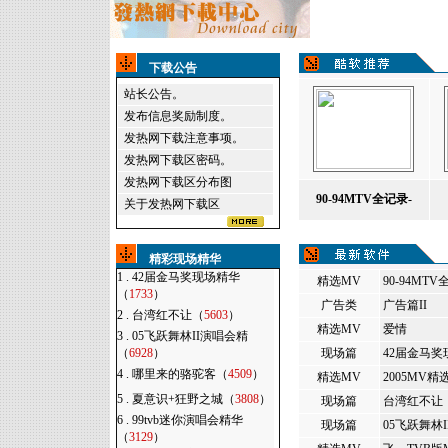
下载公告
站长公告。
发布信息奖励制度。
发热网下载注意事项。
发热网下载区密码。
发热网下载区分布图
90-94MTV全记录-
关于发热网下载区
精彩现场精华
1 .
42届金马奖现场精华
精选MV
90-94MT
（
1733
）
广告类
广告篇II
2 .
台湾红不让（
5603
）
精选MV
爱情
3 .
05飞跃舞林II演唱会精
（
6928
）
现场篇
42届金马奖
4 .
哪里来的骆驼客（
4509
）
精选MV
2005MV精
5 .
夏意识+狂野之城（
3808
）
现场篇
台湾红不让
6 .
99tvb迷你演唱会精华
现场篇
05飞跃舞林
（
3129
）