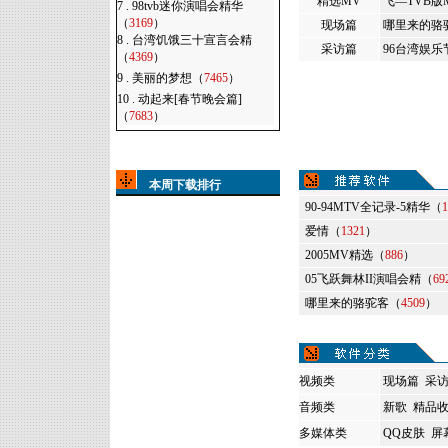
精选MV
飞—TVB版
7 .
98tvb迷你演唱会精华
（
3169
）
现场篇
哪里来的骆
8 .
台湾饥饿三十宣言会精
采访篇
96台湾娱乐
（
4369
）
9 .
美丽的梦想（
7465
）
10 .
动起来[春节晚会篇]
（
7683
）
本周下载排行
90-94MTV全记录-5精华（
1
爱情（
1321
）
2005MV精选（
886
）
05飞跃舞林II演唱会精（
69
哪里来的骆驼客（
4509
）
视频类
现场篇
采
音频类
新歌
精品
多媒体类
QQ皮肤
屏