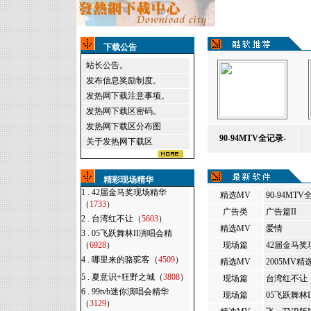
下载公告
站长公告。
发布信息奖励制度。
发热网下载注意事项。
发热网下载区密码。
发热网下载区分布图
90-94MTV全记录-
关于发热网下载区
精彩现场精华
1 .
42届金马奖现场精华
精选MV
90-94MT
（
1733
）
广告类
广告篇II
2 .
台湾红不让（
5603
）
精选MV
爱情
3 .
05飞跃舞林II演唱会精
（
6928
）
现场篇
42届金马奖
4 .
哪里来的骆驼客（
4509
）
精选MV
2005MV精
5 .
夏意识+狂野之城（
3808
）
现场篇
台湾红不让
6 .
99tvb迷你演唱会精华
现场篇
05飞跃舞林
（
3129
）