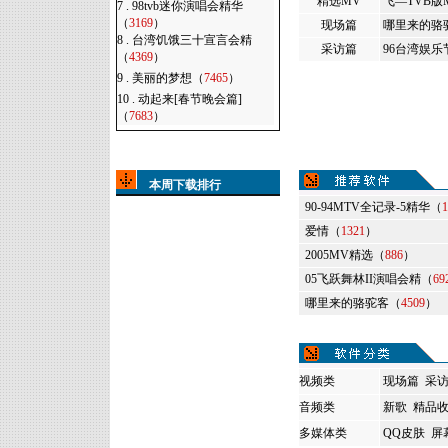
精选MV
飞—TVB版
7 .
98tvb迷你演唱会精华
（
3169
）
现场篇
哪里来的骆
8 .
台湾饥饿三十宣言会精
采访篇
96台湾娱乐
（
4369
）
9 .
美丽的梦想（
7465
）
10 .
动起来[春节晚会篇]
（
7683
）
本周下载排行
90-94MTV全记录-5精华（
1
爱情（
1321
）
2005MV精选（
886
）
05飞跃舞林II演唱会精（
69
哪里来的骆驼客（
4509
）
视频类
现场篇
采
音频类
新歌
精品
多媒体类
QQ皮肤
屏