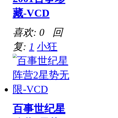
藏-VCD
喜欢: 0 回
复:
1
小狂
百事世纪星