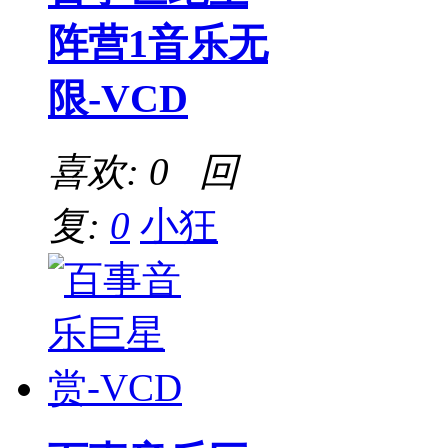
阵营1音乐无
限-VCD
喜欢: 0 回
复:
0
小狂