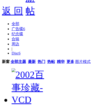
返 回
全部
广告碟
6
纪念碟
合辑
周边
|
Disc
6
新窗
全部主题
最新
热门
热帖
精华
更多
图片模式