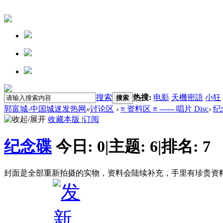
搜索
热搜:
电影
天機密語
小狂
搜索
郭富城-中国城迷发热网
»
讨论区
›
≡ 资料区 ≡ ------ 唱片 Disc
›
纪
收藏本版
|
订阅
纪念碟
今日:
0
|
主题:
6
|
排名:
7
封面是全部重新拍摄的实物，资料会陆续补充，手里有珍贵资