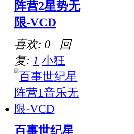
阵营2星势无
限-VCD
喜欢: 0 回
复:
1
小狂
百事世纪星