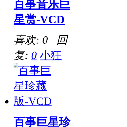
百事音乐巨
星赏-VCD
喜欢: 0 回
复:
0
小狂
百事巨星珍