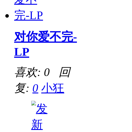
对你爱不完-
LP
喜欢: 0 回
复:
0
小狂