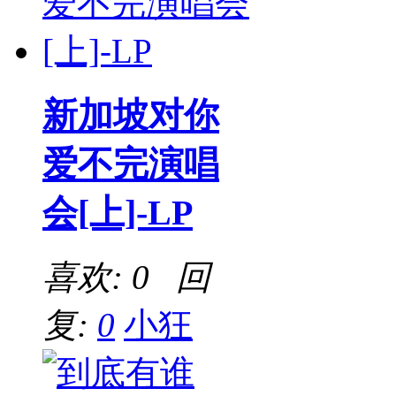
新加坡对你
爱不完演唱
会[上]-LP
喜欢: 0 回
复:
0
小狂