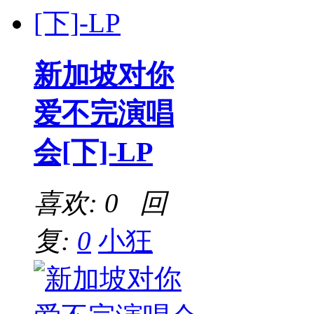
新加坡对你
爱不完演唱
会[下]-LP
喜欢: 0 回
复:
0
小狂