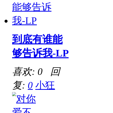
到底有谁能
够告诉我-LP
喜欢: 0 回
复:
0
小狂