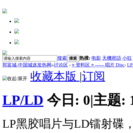
搜索
热搜:
电影
天機密語
小狂
搜索
郭富城-中国城迷发热网
»
讨论区
›
≡ 资料区 ≡ ------ 唱片 Disc
›
LP
收藏本版
|
订阅
LP/LD
今日:
0
|
主题:
LP黑胶唱片与LD镭射碟，