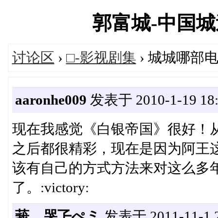
郭富城-中国城迷发
讨论区
›
□-影视剧集
› 城城哪部
aaronhe009
发表于 2010-1-19 18:
现在我感觉《白银帝国》很好！
之后都很精彩，现在是因为阿王
该有自己的方式方法来对这么多
了。:victory:
莪﹏哭孒ぺミ
发表于 2011-11-1 2