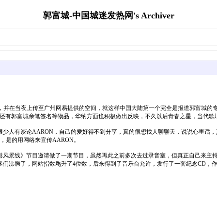
郭富城-中国城迷发热网's Archiver
制作，并在当夜上传至广州网易提供的空间，就这样中国大陆第一个完全是报道郭富城的
，还有郭富城亲笔签名等物品，华纳方面也积极做出反映，不久以后青春之星，当代歌
人有谈论AARON，自己的爱好得不到分享，真的很想找人聊聊天，说说心里话，
，是的用网络来宣传AARON。
港风景线》节目邀请做了一期节目，虽然再此之前多次去过录音室，但真正自己来主
迷们沸腾了，网站指数飑升了4位数，后来得到了音乐台允许，发行了一套纪念CD，