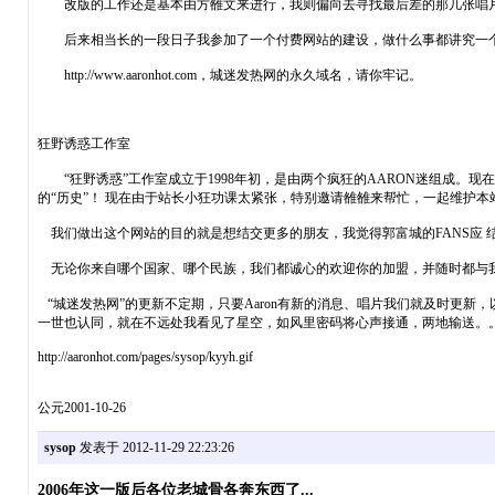
改版的工作还是基本由方雒文来进行，我则偏向去寻找最后差的那几张唱片了
后来相当长的一段日子我参加了一个付费网站的建设，做什么事都讲究一个
http://www.aaronhot.com，城迷发热网的永久域名，请你牢记。
狂野诱惑工作室
“狂野诱惑”工作室成立于1998年初，是由两个疯狂的AARON迷组成。现在
的“历史”！ 现在由于站长小狂功课太紧张，特别邀请雒雒来帮忙，一起维护本
我们做出这个网站的目的就是想结交更多的朋友，我觉得郭富城的FANS应 结
无论你来自哪个国家、哪个民族，我们都诚心的欢迎你的加盟，并随时都与我们
“城迷发热网”的更新不定期，只要Aaron有新的消息、唱片我们就及时更新
一世也认同，就在不远处我看见了星空，如风里密码将心声接通，两地输送。。
http://aaronhot.com/pages/sysop/kyyh.gif
公元2001-10-26
sysop
发表于 2012-11-29 22:23:26
2006年这一版后各位老城骨各奔东西了...