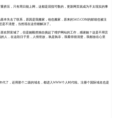
重挤压，只有周日能上网，这都是屈指可数的，更新网页就成为不太现实的事
失去了联系，原因是我搬家，他也搬家，原来的5415.COM的邮箱也被注
还是不清楚，当然现在这些都解决了。
喜欢郭富城了，但是她毅然独自挑起了维护网站的工作，感谢她？这是不用言
我的人，在这段日子里，人情世故，孰是孰非，我看得很清楚，我都放在心里
么年代了，还用那个二级的域名，都进入WWW个人时代啦。注册个国际域名也是