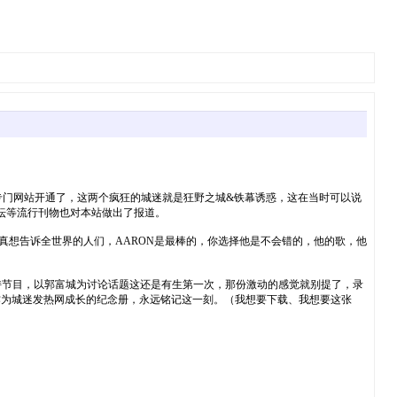
专门网站开通了，这两个疯狂的城迷就是狂野之城&铁幕诱惑，这在当时可以说
坛等流行刊物也对本站做出了报道。
真想告诉全世界的人们，AARON是最棒的，你选择他是不会错的，他的歌，他
持节目，以郭富城为讨论话题这还是有生第一次，那份激动的感觉就别提了，录
作为城迷发热网成长的纪念册，永远铭记这一刻。（我想要下载、我想要这张