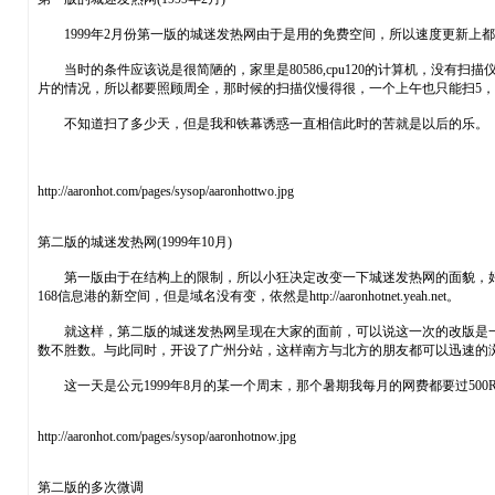
1999年2月份第一版的城迷发热网由于是用的免费空间，所以速度更新上
当时的条件应该说是很简陋的，家里是80586,cpu120的计算机，没
片的情况，所以都要照顾周全，那时候的扫描仪慢得很，一个上午也只能扫5，6
不知道扫了多少天，但是我和铁幕诱惑一直相信此时的苦就是以后的乐。
http://aaronhot.com/pages/sysop/aaronhottwo.jpg
第二版的城迷发热网(1999年10月)
第一版由于在结构上的限制，所以小狂决定改变一下城迷发热网的面貌，好
168信息港的新空间，但是域名没有变，依然是http://aaronhotnet.yeah.net。
就这样，第二版的城迷发热网呈现在大家的面前，可以说这一次的改版是一个里
数不胜数。与此同时，开设了广州分站，这样南方与北方的朋友都可以迅速的
这一天是公元1999年8月的某一个周末，那个暑期我每月的网费都要过500
http://aaronhot.com/pages/sysop/aaronhotnow.jpg
第二版的多次微调