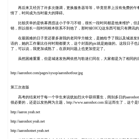
再后来又经历了许多次微调，更换服务器等等，毕竟世界上没有免费的午餐
情了，时间成为当时最大的障碍。
比较庆幸的是铁幕诱惑这小子学习不错，很长一段时间都是他来维护，但是进入
销，所以很长一段时间根本联系不到他了，那时候OICQ这东西可能只有腾讯
在最困难的日子里还要多谢我的老同学方雒文，是她给予了我以及城迷发热
语的，她的工作量比任何时期都要大，这个封面的pic就是她做的。这段日子
了，可以说，我更加成熟了，在原则问题上也更加坚定了。
虽然困难重重，但是城迷发热网依然与歌迷们同在，大家都是为了相同的目的
http://aaronhot.com/pages/sysop/aaronhotfour.jpg
第三次改版
高考的结束对于每一个学生来说犹如烈火中获得重生，阔别多日的aaronho
很必要的，还是以发热网为主题，http://www.aaronhot.com 应运
http://aaron.yeah.net
http://aaronhot.yeah.net
http://aaronhotnet.yeah.net