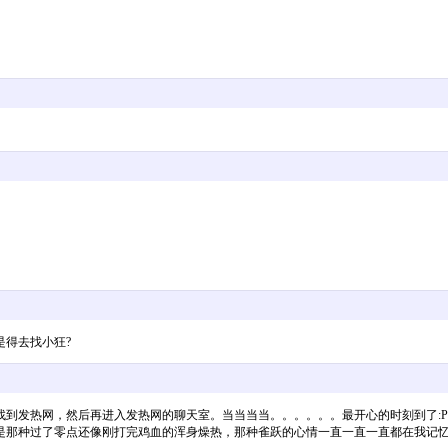
得去找小狂?
到发热网，然后再进入发热网的聊天室。当当当当。。。。。。最开心的时刻到了:P
那种过了零点还像刚打完鸡血的浑身燥热，那种雀跃的心情一直一直一直都在我记忆里