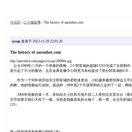
讨论区
›
□-小城故事
› The history of aaronhot.com
sysop
发表于 2012-11-29 22:01:20
The history of aaronhot.com
http://aaronhot.com/pages/sysop/2009hk.jpg
公元1999年二月的一个初春的夜晚，2个郭富城的超级FANS完成了全部
是引起了不小的轰动，北京金典音像中心特意为本站提供了部分郭富城的CD
作为一个90年就开始关注郭富城的老歌迷老说，小狂越来越觉得身边几乎很少
的舞，他的情都会打动你。就这样，98年底2个不谋而和的人走到了一起，网络
2000年初春的某一天，本站站主小狂和天地不容二人受到北京音乐台《香
完节目那天我们大吃了一顿，当然是我最喜欢的火锅了，那一周，全北京的城
CD）
第一版的城迷发热网(1999年2月)