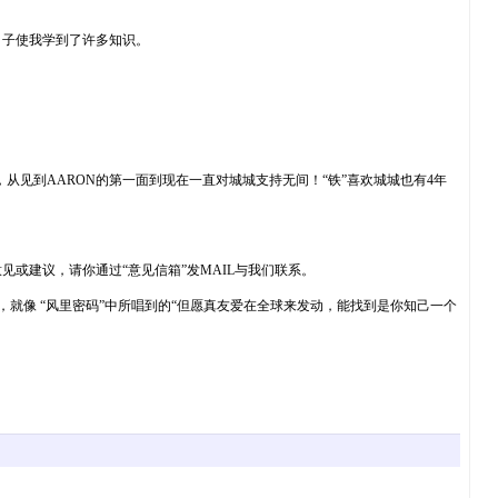
子使我学到了许多知识。
从见到AARON的第一面到现在一直对城城支持无间！“铁”喜欢城城也有4年
建议，请你通过“意见信箱”发MAIL与我们联系。
，就像 “风里密码”中所唱到的“但愿真友爱在全球来发动，能找到是你知己一个