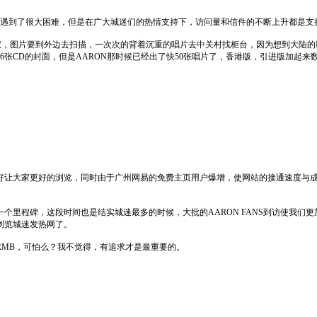
都遇到了很大困难，但是在广大城迷们的热情支持下，访问量和信件的不断上升都是支
有扫描仪，图片要到外边去扫描，一次次的背着沉重的唱片去中关村找柜台，因为想到大
张CD的封面，但是AARON那时候已经出了快50张唱片了，香港版，引进版加起来
让大家更好的浏览，同时由于广州网易的免费主页用户爆增，使网站的接通速度与成
程碑，这段时间也是结实城迷最多的时候，大批的AARON FANS到访使我们更
浏览城迷发热网了。
RMB，可怕么？我不觉得，有追求才是最重要的。