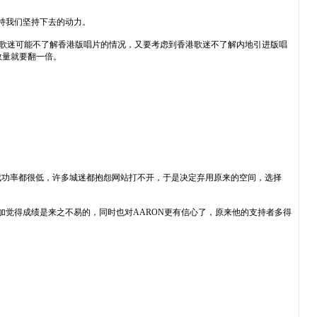
持我们坚持下去的动力。
陆的歌迷可能不了解香港版唱片的情况，又要考虑到香港歌迷不了解内地引进版唱
数量就要翻一倍。
功率都很低，许多城迷都抱怨网站打不开，于是决定弃用原来的空间，选择
加觉得成绩是来之不易的，同时也对AARON更有信心了，原来他的支持者多得