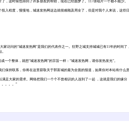
，这时候也得到了许多朋友的帮助，现在已经圆梦了。117张唱片一个都不能少。
投入程度，慢慢地，城迷发热网这边就很难顾及周全了，但是对我个人来说，这些日
大家访问的“城迷发热网”是我们的代表作之一。狂野之城支持城城已有11年的时间了，
站。
成一个整体，就想“城迷发热网”的宗旨一样：“城迷发热网，请你发热发光”。
保持联系，你将在这里获取关于郭富城的最为全面的报道，如果你对本站有什么意见或
，以满足大家的需求。网络把我们一个个不曾相识的人连到了一起 ，这就是我们的缘分 
。。。。”