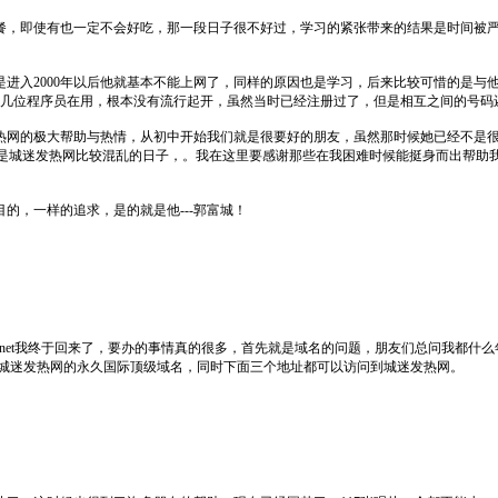
，即使有也一定不会好吃，那一段日子很不好过，学习的紧张带来的结果是时间被严
2000年以后他就基本不能上网了，同样的原因也是学习，后来比较可惜的是与他基本
的几位程序员在用，根本没有流行起开，虽然当时已经注册过了，但是相互之间的号码
网的极大帮助与热情，从初中开始我们就是很要好的朋友，虽然那时候她已经不是很
也是城迷发热网比较混乱的日子，。我在这里要感谢那些在我困难时候能挺身而出帮助
，一样的追求，是的就是他---郭富城！
tnet我终于回来了，要办的事情真的很多，首先就是域名的问题，朋友们总问我都什
而生了，这个是城迷发热网的永久国际顶级域名，同时下面三个地址都可以访问到城迷发热网。